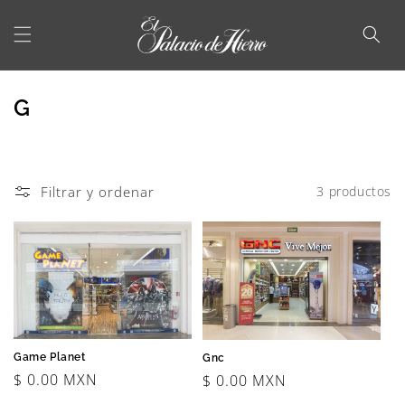
Ir
directamente
al contenido
C
G
o
l
e
Filtrar y ordenar
3 productos
c
c
i
ó
n
Game Planet
Gnc
:
Precio
$ 0.00 MXN
Precio
$ 0.00 MXN
habitual
habitual